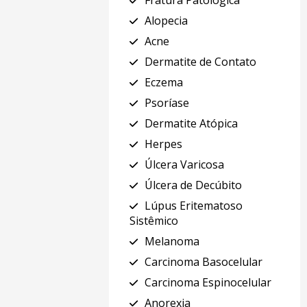
Fratura Patológica
Alopecia
Acne
Dermatite de Contato
Eczema
Psoríase
Dermatite Atópica
Herpes
Úlcera Varicosa
Úlcera de Decúbito
Lúpus Eritematoso
Sistêmico
Melanoma
Carcinoma Basocelular
Carcinoma Espinocelular
Anorexia