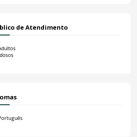
blico de Atendimento
Adultos
Idosos
iomas
Português