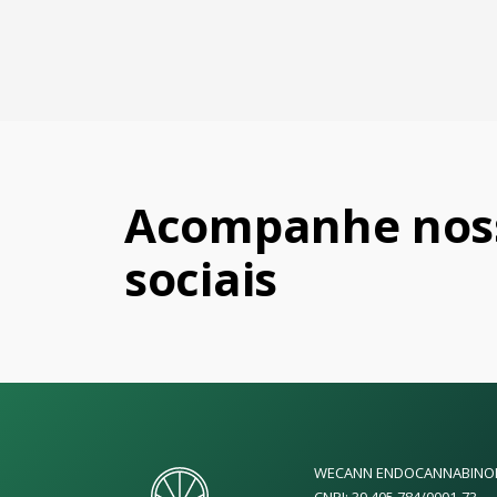
Acompanhe noss
sociais
WECANN ENDOCANNABINOI
CNPJ: 39.405.784/0001-73