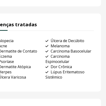
enças tratadas
Alopecia
Úlcera de Decúbito
Acne
Melanoma
Dermatite de Contato
Carcinoma Basocelular
Eczema
Carcinoma
Psoríase
Espinocelular
Dermatite Atópica
Dor Crônica
Herpes
Lúpus Eritematoso
Úlcera Varicosa
Sistêmico