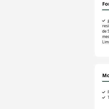
Fo
res
de 
med
Lim
Mo