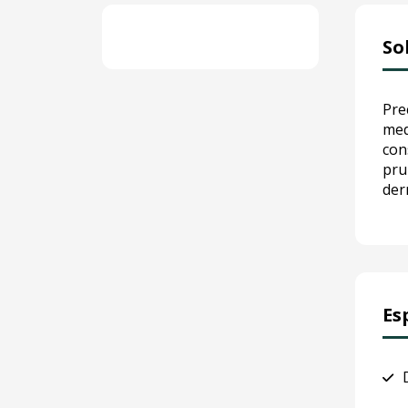
So
Pre
med
con
pru
der
Es