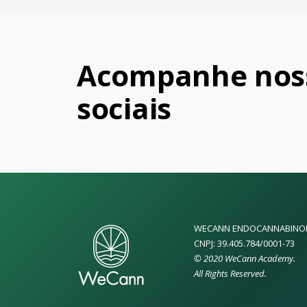
Acompanhe noss
sociais
WECANN ENDOCANNABINOI
CNPJ: 39.405.784/0001-73
© 2020 WeCann Academy.
All Rights Reserved.