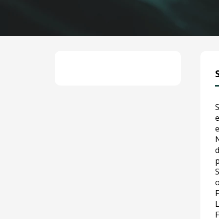
S
e
e
N
d
p
S
o
F
L
F