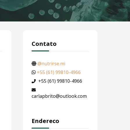
Contato
@nutrirse.mi
+55 (61) 99810-4966
+55 (61) 99810-4966
carlapbrito@outlook.com
Endereco