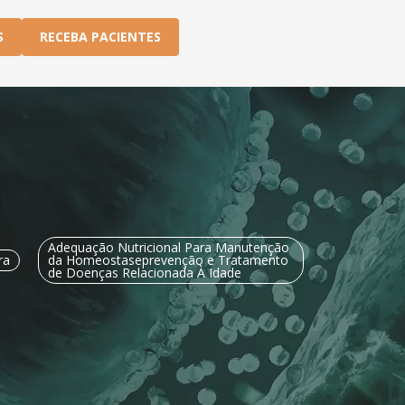
S
RECEBA PACIENTES
Adequação Nutricional Para Manutenção
ra
da Homeostaseprevenção e Tratamento
de Doenças Relacionada À Idade