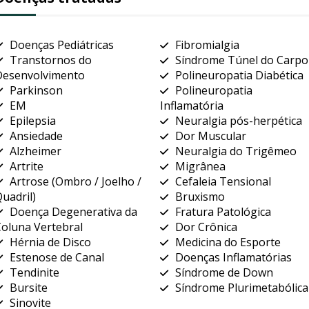
Doenças Pediátricas
Fibromialgia
Transtornos do
Síndrome Túnel do Carpo
Desenvolvimento
Polineuropatia Diabética
Parkinson
Polineuropatia
EM
Inflamatória
Epilepsia
Neuralgia pós-herpética
Ansiedade
Dor Muscular
Alzheimer
Neuralgia do Trigêmeo
Artrite
Migrânea
Artrose (Ombro / Joelho /
Cefaleia Tensional
uadril)
Bruxismo
Doença Degenerativa da
Fratura Patológica
oluna Vertebral
Dor Crônica
Hérnia de Disco
Medicina do Esporte
Estenose de Canal
Doenças Inflamatórias
Tendinite
Síndrome de Down
Bursite
Síndrome Plurimetabólica
Sinovite