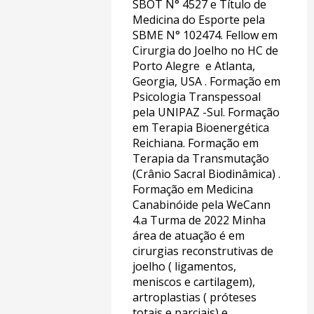
SBOT N° 4527 e Título de
Medicina do Esporte pela
SBME N° 102474. Fellow em
Cirurgia do Joelho no HC de
Porto Alegre e Atlanta,
Georgia, USA . Formação em
Psicologia Transpessoal
pela UNIPAZ -Sul. Formação
em Terapia Bioenergética
Reichiana. Formação em
Terapia da Transmutação
(Crânio Sacral Biodinâmica) .
Formação em Medicina
Canabinóide pela WeCann
4.a Turma de 2022 Minha
área de atuação é em
cirurgias reconstrutivas de
joelho ( ligamentos,
meniscos e cartilagem),
artroplastias ( próteses
totais e parciais) e