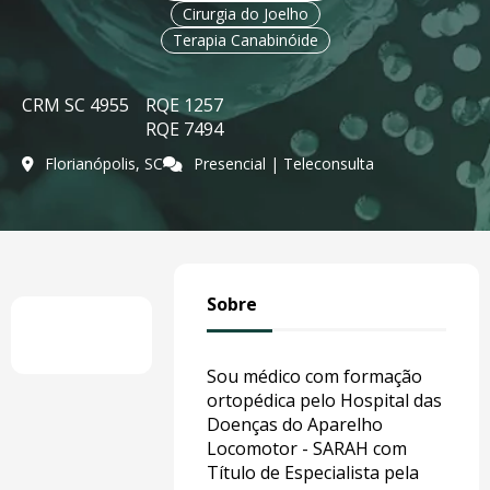
Cirurgia do Joelho
Terapia Canabinóide
CRM SC 4955
RQE 1257
RQE 7494
Florianópolis, SC
Presencial | Teleconsulta
Sobre
Sou médico com formação
ortopédica pelo Hospital das
Doenças do Aparelho
Locomotor - SARAH com
Título de Especialista pela