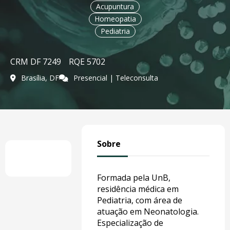
Acupuntura
Homeopatia
Pediatria
CRM DF 7249
RQE 5702
Brasília, DF
Presencial | Teleconsulta
Sobre
Formada pela UnB,
residência médica em
Pediatria, com área de
atuação em Neonatologia.
Especialização de