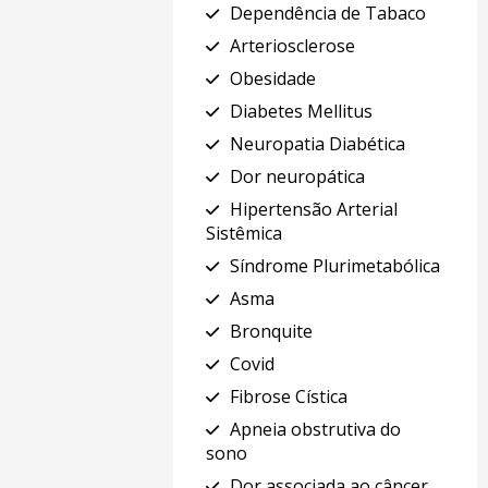
Dependência de Tabaco
Arteriosclerose
Obesidade
Diabetes Mellitus
Neuropatia Diabética
Dor neuropática
Hipertensão Arterial
Sistêmica
Síndrome Plurimetabólica
Asma
Bronquite
Covid
Fibrose Cística
Apneia obstrutiva do
sono
Dor associada ao câncer