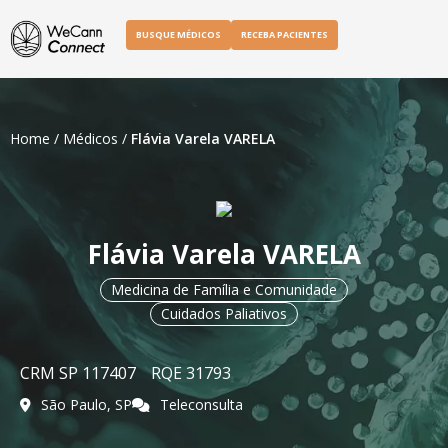
BUSQUE MÉDICOS
RECEBA PACIENTES
Home
/
Médicos
/
Flávia Varela VARELA
Flávia Varela VARELA
Medicina de Família e Comunidade
Cuidados Paliativos
CRM SP 117407
RQE 31793
São Paulo, SP
Teleconsulta