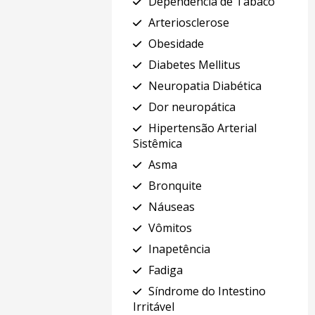
Dependência de Tabaco
Arteriosclerose
Obesidade
Diabetes Mellitus
Neuropatia Diabética
Dor neuropática
Hipertensão Arterial
Sistêmica
Asma
Bronquite
Náuseas
Vômitos
Inapetência
Fadiga
Síndrome do Intestino
Irritável