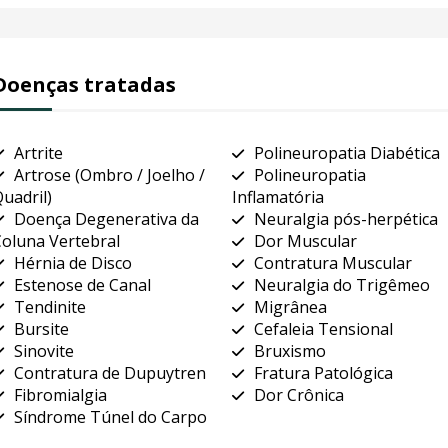
Doenças tratadas
Artrite
Polineuropatia Diabética
Artrose (Ombro / Joelho /
Polineuropatia
uadril)
Inflamatória
Doença Degenerativa da
Neuralgia pós-herpética
oluna Vertebral
Dor Muscular
Hérnia de Disco
Contratura Muscular
Estenose de Canal
Neuralgia do Trigêmeo
Tendinite
Migrânea
Bursite
Cefaleia Tensional
Sinovite
Bruxismo
Contratura de Dupuytren
Fratura Patológica
Fibromialgia
Dor Crônica
Síndrome Túnel do Carpo