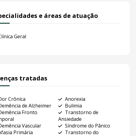
pecialidades e áreas de atuação
Clínica Geral
enças tratadas
Dor Crônica
Anorexia
Demência de Alzheimer
Bulimia
Demência Fronto
Transtorno de
poral
Ansiedade
Demência Vascular
Síndrome do Pânico
Afasia Primária
Transtorno do