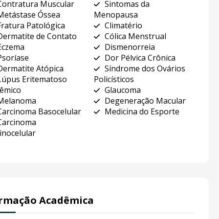
Contratura Muscular
Sintomas da
Metástase Óssea
Menopausa
Fratura Patológica
Climatério
Dermatite de Contato
Cólica Menstrual
Eczema
Dismenorreia
Psoríase
Dor Pélvica Crônica
Dermatite Atópica
Síndrome dos Ovários
Lúpus Eritematoso
Policísticos
têmico
Glaucoma
Melanoma
Degeneração Macular
Carcinoma Basocelular
Medicina do Esporte
Carcinoma
inocelular
rmação Acadêmica