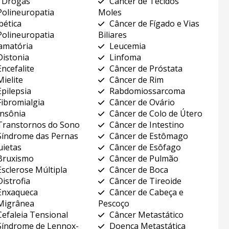
 Drogas
Câncer de Tecidos
Polineuropatia
Moles
bética
Câncer de Fígado e Vias
Polineuropatia
Biliares
lamatória
Leucemia
Distonia
Linfoma
Encefalite
Câncer de Próstata
Mielite
Câncer de Rim
Epilepsia
Rabdomiossarcoma
Fibromialgia
Câncer de Ovário
Insônia
Câncer de Colo de Útero
Transtornos do Sono
Câncer de Intestino
Síndrome das Pernas
Câncer de Estômago
uietas
Câncer de Esôfago
Bruxismo
Câncer de Pulmão
Esclerose Múltipla
Câncer de Boca
Distrofia
Câncer de Tireoide
Enxaqueca
Câncer de Cabeça e
Migrânea
Pescoço
Cefaleia Tensional
Câncer Metastático
Síndrome de Lennox-
Doença Metastática