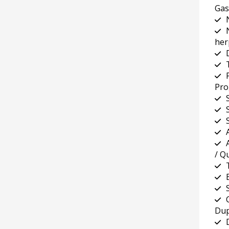
Gas
her
Pro
/ Qu
Dup