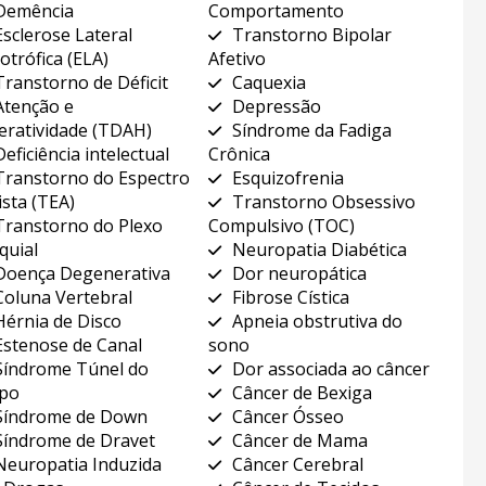
Demência
Comportamento
Esclerose Lateral
Transtorno Bipolar
otrófica (ELA)
Afetivo
Transtorno de Déficit
Caquexia
Atenção e
Depressão
eratividade (TDAH)
Síndrome da Fadiga
Deficiência intelectual
Crônica
Transtorno do Espectro
Esquizofrenia
ista (TEA)
Transtorno Obsessivo
Transtorno do Plexo
Compulsivo (TOC)
quial
Neuropatia Diabética
Doença Degenerativa
Dor neuropática
Coluna Vertebral
Fibrose Cística
Hérnia de Disco
Apneia obstrutiva do
Estenose de Canal
sono
Síndrome Túnel do
Dor associada ao câncer
po
Câncer de Bexiga
Síndrome de Down
Câncer Ósseo
Síndrome de Dravet
Câncer de Mama
Neuropatia Induzida
Câncer Cerebral