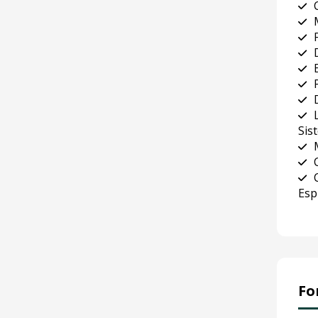
Sis
Esp
Fo