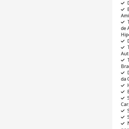
Ami
de 
Hip
Aut
Bra
da 
Car