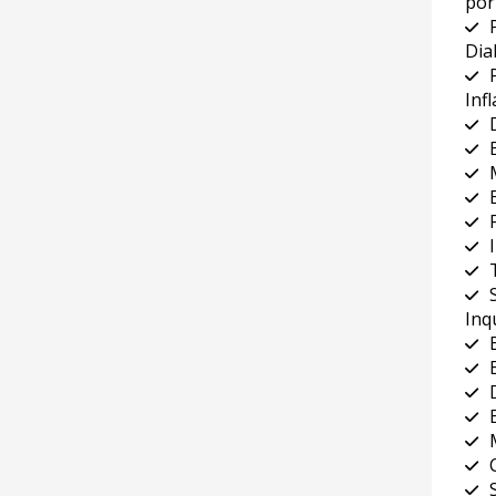
por
Dia
Inf
Inq