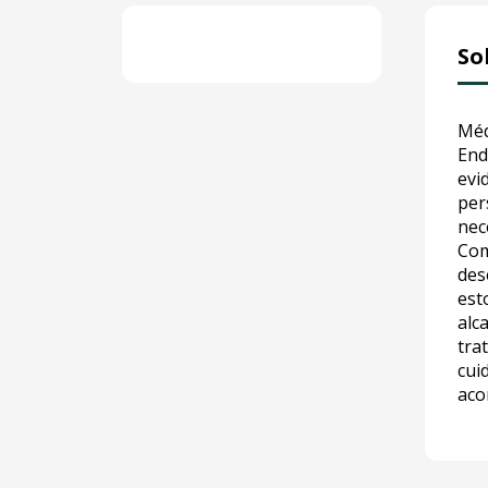
So
Méd
End
evi
per
nec
Com
des
est
alc
tra
cui
aco