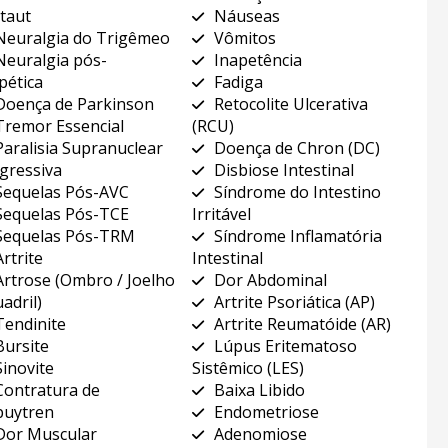
taut
Náuseas
Neuralgia do Trigêmeo
Vômitos
Neuralgia pós-
Inapetência
pética
Fadiga
Doença de Parkinson
Retocolite Ulcerativa
Tremor Essencial
(RCU)
Paralisia Supranuclear
Doença de Chron (DC)
gressiva
Disbiose Intestinal
Sequelas Pós-AVC
Síndrome do Intestino
Sequelas Pós-TCE
Irritável
Sequelas Pós-TRM
Síndrome Inflamatória
Artrite
Intestinal
Artrose (Ombro / Joelho
Dor Abdominal
adril)
Artrite Psoriática (AP)
Tendinite
Artrite Reumatóide (AR)
Bursite
Lúpus Eritematoso
Sinovite
Sistêmico (LES)
Contratura de
Baixa Libido
uytren
Endometriose
Dor Muscular
Adenomiose