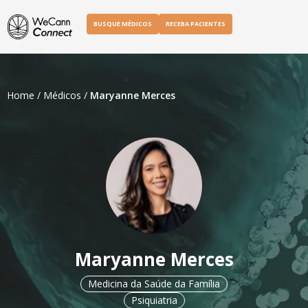
BUSQUE MÉDICOS
RECEBA PACIENTES
Home
/
Médicos
/
Maryanne Merces
Maryanne Merces
Medicina da Saúde da Família
Psiquiatria