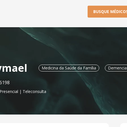
BUSQUE MÉDICO
ymael
Medicina da Saúde da Família
Demencia
6198
Presencial | Teleconsulta