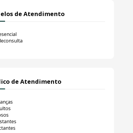
elos de Atendimento
esencial
leconsulta
lico de Atendimento
ianças
ultos
osos
stantes
ctantes