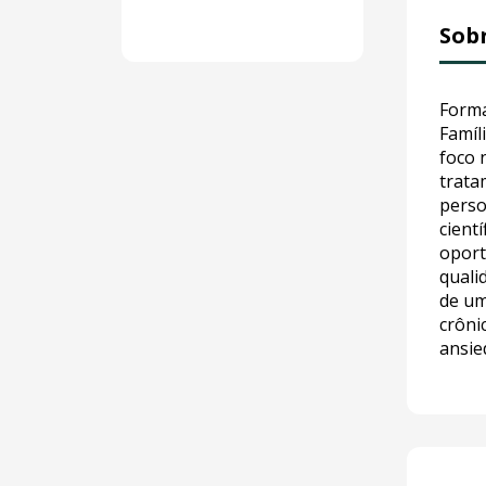
Sob
Forma
Famíl
foco 
trat
perso
cient
oport
quali
de um
crôni
ansie