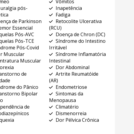
êmeo
Vômitos
uralgia pós-
Inapetência
tica
Fadiga
ença de Parkinson
Retocolite Ulcerativa
emor Essencial
(RCU)
quelas Pós-AVC
Doença de Chron (DC)
quelas Pós-TCE
Síndrome do Intestino
ndrome Pós-Covid
Irritável
r Muscular
Síndrome Inflamatória
ntratura Muscular
Intestinal
orexia
Dor Abdominal
anstorno de
Artrite Reumatóide
edade
(AR)
ndrome do Pânico
Endometriose
anstorno Bipolar
Sintomas da
vo
Menopausa
pendência de
Climatério
diazepínicos
Dismenorreia
quexia
Dor Pélvica Crônica