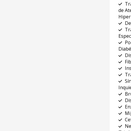
Tr
de At
Hiper
De
Tr
Espec
Po
Diabé
Di
Fi
In
Tr
Sí
Inqui
Br
Di
En
Mi
Ce
Ne