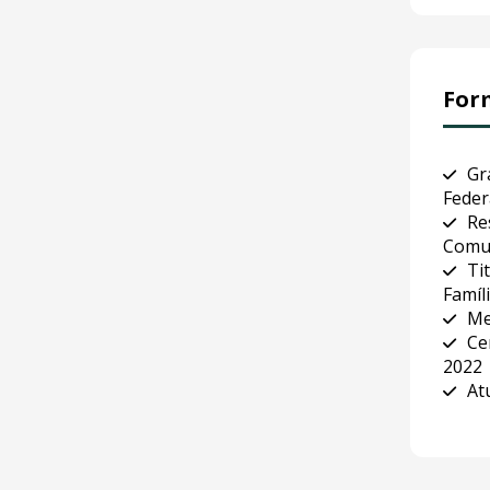
For
Gr
Feder
Re
Comu
Ti
Famíl
Me
Ce
2022
At