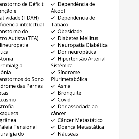
anstorno de Déficit
Dependência de
enção e
Álcool
atividade (TDAH)
Dependência de
ficiência intelectual
Tabaco
anstorno do
Obesidade
tro Autista (TEA)
Diabetes Mellitus
lineuropatia
Neuropatia Diabética
tica
Dor neuropática
stonia
Hipertensão Arterial
bromialgia
Sistêmica
sônia
Síndrome
anstornos do Sono
Plurimetabólica
ndrome das Pernas
Asma
etas
Bronquite
uxismo
Covid
strofia
Dor associada ao
xaqueca
câncer
grânea
Câncer Metastático
faleia Tensional
Doença Metastática
uralgia do
Náuseas