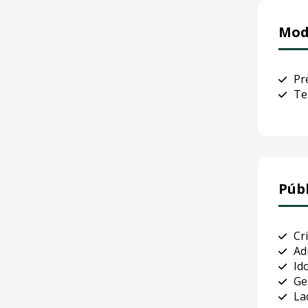
Mod
Pr
Te
Púb
Cr
Ad
Id
Ge
La