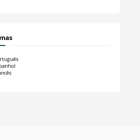
omas
rtuguês
panhol
ancês