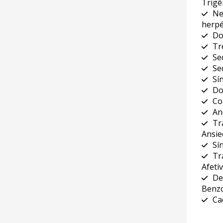
Trig
Ne
herpé
Do
Tr
Se
Se
Sí
Do
Co
An
Tr
Ansi
Sí
Tr
Afeti
De
Benzo
Ca