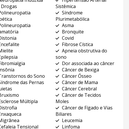
 Drogas
Sistêmica
Polineuropatia
Síndrome
bética
Plurimetabólica
Polineuropatia
Asma
lamatória
Bronquite
Distonia
Covid
Encefalite
Fibrose Cística
Mielite
Apneia obstrutiva do
Epilepsia
sono
Fibromialgia
Dor associada ao câncer
Insônia
Câncer de Bexiga
Transtornos do Sono
Câncer Ósseo
Síndrome das Pernas
Câncer de Mama
uietas
Câncer Cerebral
Bruxismo
Câncer de Tecidos
Esclerose Múltipla
Moles
Distrofia
Câncer de Fígado e Vias
Enxaqueca
Biliares
Migrânea
Leucemia
Cefaleia Tensional
Linfoma