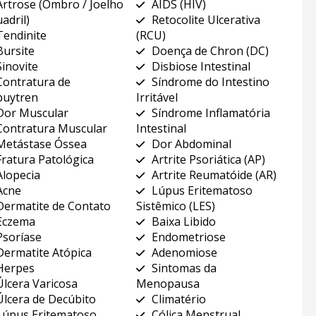
Artrose (Ombro / Joelho
AIDS (HIV)
adril)
Retocolite Ulcerativa
Tendinite
(RCU)
Bursite
Doença de Chron (DC)
Sinovite
Disbiose Intestinal
Contratura de
Síndrome do Intestino
uytren
Irritável
Dor Muscular
Síndrome Inflamatória
Contratura Muscular
Intestinal
Metástase Óssea
Dor Abdominal
Fratura Patológica
Artrite Psoriática (AP)
Alopecia
Artrite Reumatóide (AR)
Acne
Lúpus Eritematoso
Dermatite de Contato
Sistêmico (LES)
Eczema
Baixa Libido
Psoríase
Endometriose
Dermatite Atópica
Adenomiose
Herpes
Sintomas da
Úlcera Varicosa
Menopausa
Úlcera de Decúbito
Climatério
Lúpus Eritematoso
Cólica Menstrual