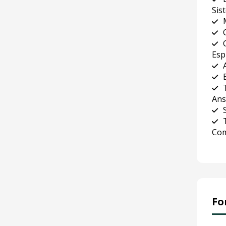
Sis
Esp
Ans
Co
Fo