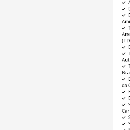
Ami
Ate
(TD
Aut
Bra
da 
Car