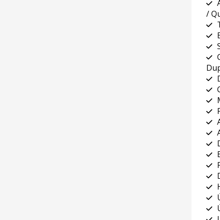
/ Qu
Dup