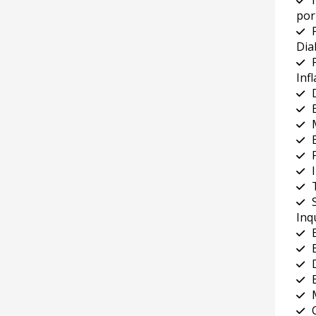
por
Dia
Inf
Inq