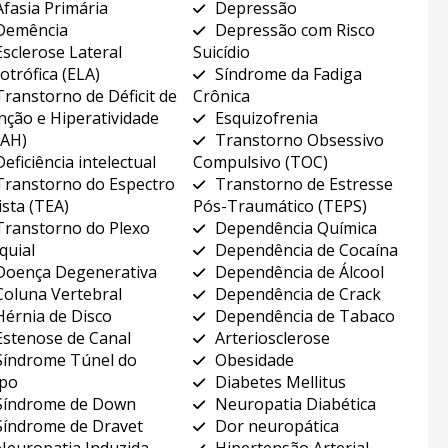
Afasia Primária
Depressão
Demência
Depressão com Risco
Esclerose Lateral
Suicídio
otrófica (ELA)
Síndrome da Fadiga
Transtorno de Déficit de
Crônica
nção e Hiperatividade
Esquizofrenia
AH)
Transtorno Obsessivo
Deficiência intelectual
Compulsivo (TOC)
Transtorno do Espectro
Transtorno de Estresse
ista (TEA)
Pós-Traumático (TEPS)
Transtorno do Plexo
Dependência Química
quial
Dependência de Cocaína
Doença Degenerativa
Dependência de Álcool
Coluna Vertebral
Dependência de Crack
Hérnia de Disco
Dependência de Tabaco
Estenose de Canal
Arteriosclerose
Síndrome Túnel do
Obesidade
po
Diabetes Mellitus
Síndrome de Down
Neuropatia Diabética
Síndrome de Dravet
Dor neuropática
Neuropatia Induzida
Hipertensão Arterial