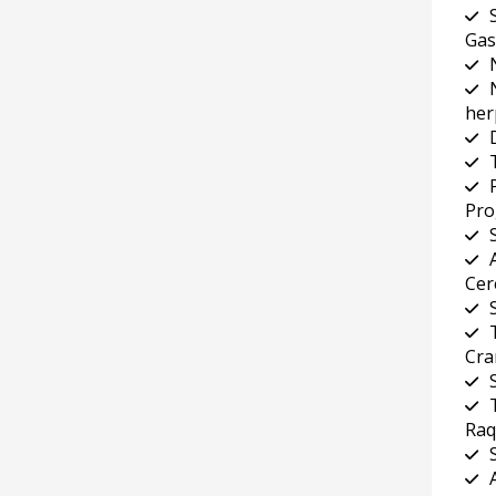
Gas
her
Pro
Cer
Cra
Raq