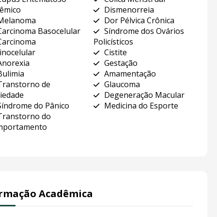
têmico
Dismenorreia
Melanoma
Dor Pélvica Crônica
Carcinoma Basocelular
Síndrome dos Ovários
Carcinoma
Policísticos
inocelular
Cistite
Anorexia
Gestação
Bulimia
Amamentação
Transtorno de
Glaucoma
iedade
Degeneração Macular
Síndrome do Pânico
Medicina do Esporte
Transtorno do
mportamento
rmação Acadêmica