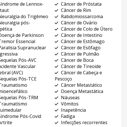
Síndrome de Lennox-
Câncer de Próstata
taut
Câncer de Rim
Neuralgia do Trigêmeo
Rabdomiossarcoma
Neuralgia pós-
Câncer de Ovário
pética
Câncer de Colo de Útero
Doença de Parkinson
Câncer de Intestino
Tremor Essencial
Câncer de Estômago
Paralisia Supranuclear
Câncer de Esôfago
gressiva
Câncer de Pulmão
Sequelas Pós-AVC
Câncer de Boca
Acidente Vascular
Câncer de Tireoide
ebral (AVC)
Câncer de Cabeça e
Sequelas Pós-TCE
Pescoço
Traumatismo
Câncer Metastático
nioencefálico
Doença Metastática
Sequelas Pós-TRM
Náuseas
Traumatismo
Vômitos
uimedular
Inapetência
Síndrome Pós-Covid
Fadiga
Artrite
Infecções recorrentes