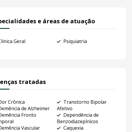
pecialidades e áreas de atuação
Clínica Geral
Psiquiatria
enças tratadas
Dor Crônica
Transtorno Bipolar
Demência de Alzheimer
Afetivo
Demência Fronto
Dependência de
poral
Benzodiazepínicos
Demência Vascular
Caquexia